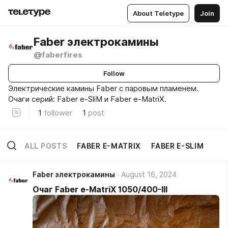
About Teletype
Join
Faber электрокамины
@faberfires
Follow
Электрические камины Faber c паровым пламенем.
Очаги серий: Faber e-SliM и Faber e-MatriX.
1
follower
1
post
ALL POSTS
FABER E-MATRIX
FABER E-SLIM
Faber электрокамины
August 16, 2024
Очаг Faber e-MatriX 1050/400-III