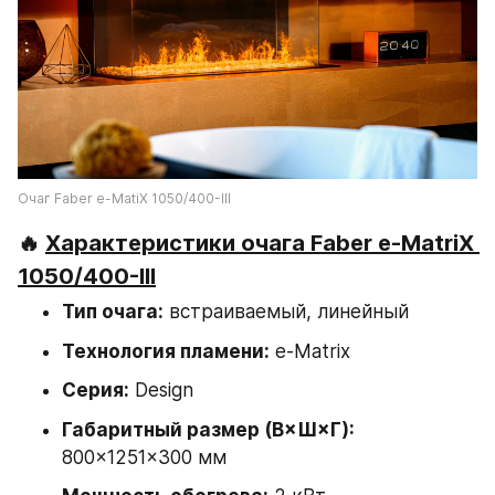
Очаг Faber e-MatiX 1050/400-III
🔥 
Характеристики очага Faber e-MatriX 
1050/400-III
Тип очага:
 встраиваемый, линейный
Технология пламени:
 e-Matrix
Серия:
 Design
Габаритный размер (В×Ш×Г):
800×1251×300 мм