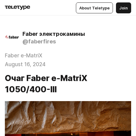
About Teletype
Join
Faber электрокамины
@faberfires
Faber e-MatriX
August 16, 2024
Очаг Faber e-MatriX
1050/400-III