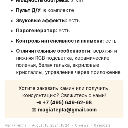
Мощность обогрева:
 2 кВт
Пульт Д/У:
 в комплекте
Звуковые эффекты:
 есть
Парогенератор:
 есть
Контроль интенсивности пламени:
 есть
Отличительные особенности:
 верхняя и 
нижняя RGB подсветка, керамические 
поленья, белая галька, акриловые 
кристаллы, управление через приложение
Хотите заказать камин или получить 
консультацию? Свяжитесь с нами!
📲 
+7 (495) 649-62-68
📧 
magiatepla@gmail.com
Магия Тепла
August 16, 2024, 15:24
0
views
0
reposts